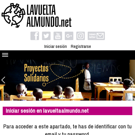
Iniciar sesión
Registrarse
Quienes somos
El proyecto
Blog
Viaja con nosotros
Camino solidario
Iniciar sesión en lavueltaalmundo.net
Libros
Club de viajes
Para acceder a este apartado, te has de identificar con tu
Compañeros de viaje
email y tu password.