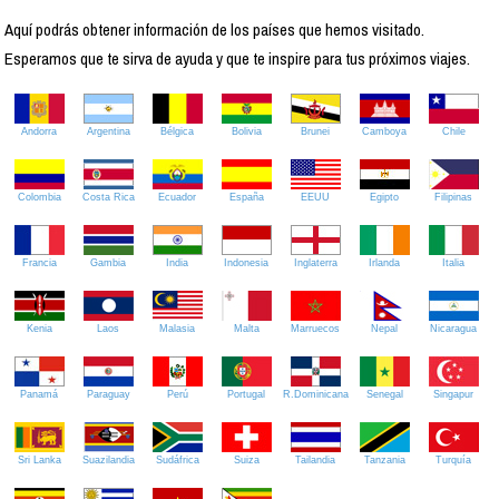
Aquí podrás obtener información de los países que hemos visitado.
Esperamos que te sirva de ayuda y que te inspire para tus próximos viajes.
Andorra
Argentina
Bélgica
Bolivia
Brunei
Camboya
Chile
Colombia
Costa Rica
Ecuador
España
EEUU
Egipto
Filipinas
Francia
Gambia
India
Indonesia
Inglaterra
Irlanda
Italia
Kenia
Laos
Malasia
Malta
Marruecos
Nepal
Nicaragua
Panamá
Paraguay
Perú
Portugal
R.Dominicana
Senegal
Singapur
Sri Lanka
Suazilandia
Sudáfrica
Suiza
Tailandia
Tanzania
Turquía