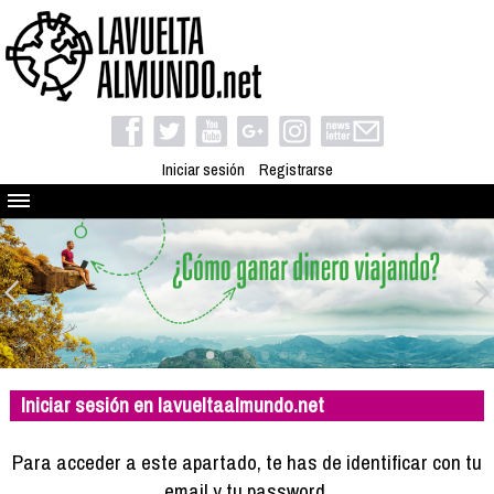
Iniciar sesión
Registrarse
Quienes somos
El proyecto
Blog
Viaja con nosotros
Camino solidario
Iniciar sesión en lavueltaalmundo.net
Libros
Club de viajes
Para acceder a este apartado, te has de identificar con tu
Compañeros de viaje
email y tu password.