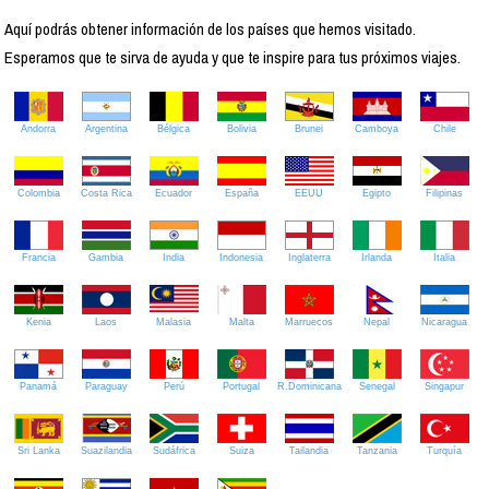
Aquí podrás obtener información de los países que hemos visitado.
Esperamos que te sirva de ayuda y que te inspire para tus próximos viajes.
Andorra
Argentina
Bélgica
Bolivia
Brunei
Camboya
Chile
Colombia
Costa Rica
Ecuador
España
EEUU
Egipto
Filipinas
Francia
Gambia
India
Indonesia
Inglaterra
Irlanda
Italia
Kenia
Laos
Malasia
Malta
Marruecos
Nepal
Nicaragua
Panamá
Paraguay
Perú
Portugal
R.Dominicana
Senegal
Singapur
Sri Lanka
Suazilandia
Sudáfrica
Suiza
Tailandia
Tanzania
Turquía