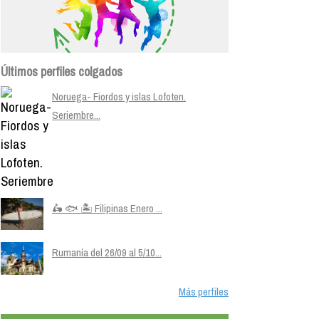
Últimos perfiles colgados
Noruega- Fiordos y islas Lofoten.
Seriembre...
🛵 🐟 🏝️ Filipinas Enero ...
Rumanía del 26/09 al 5/10...
Más perfiles