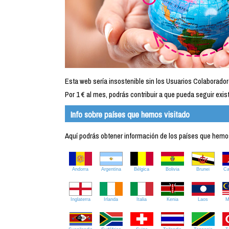
Esta web sería insostenible sin los Usuarios Colaborador
Por 1 € al mes, podrás contribuir a que pueda seguir exist
Info sobre países que hemos visitado
Aquí podrás obtener información de los países que hemos 
Andorra
Argentina
Bélgica
Bolivia
Brunei
C
Inglaterra
Irlanda
Italia
Kenia
Laos
M