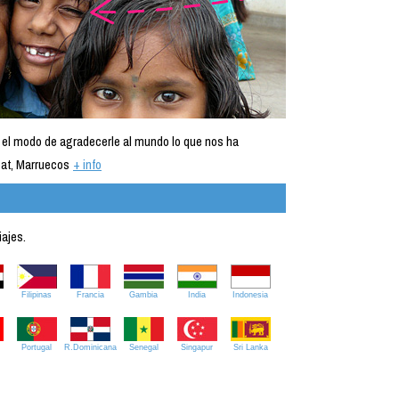
 el modo de agradecerle al mundo lo que nos ha
at, Marruecos
+ info
iajes.
Filipinas
Francia
Gambia
India
Indonesia
Portugal
R.Dominicana
Senegal
Singapur
Sri Lanka