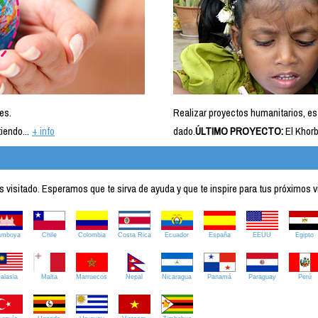
es.
Realizar proyectos humanitarios, es
iendo...
+ info
dado.
ÚLTIMO PROYECTO:
El Khorb
visitado. Esperamos que te sirva de ayuda y que te inspire para tus próximos v
amboya
Chile
Colombia
Costa Rica
Ecuador
España
EEUU
Egipto
alasia
Malta
Marruecos
Nepal
Nicaragua
Panamá
Paraguay
Perú