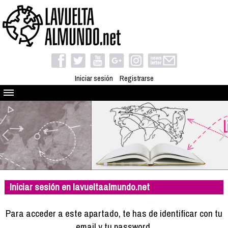
Iniciar sesión
Registrarse
Quienes somos
El proyecto
Blog
Viaja con nosotros
Camino solidario
Iniciar sesión en lavueltaalmundo.net
Libros
Club de viajes
Para acceder a este apartado, te has de identificar con tu
Compañeros de viaje
email y tu password.