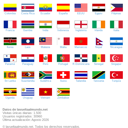
Colombia
Costa Rica
Ecuador
España
EEUU
Egipto
Filipinas
Francia
Gambia
India
Indonesia
Inglaterra
Irlanda
Italia
Kenia
Laos
Malasia
Malta
Marruecos
Nepal
Nicaragua
Panamá
Paraguay
Perú
Portugal
R.Dominicana
Senegal
Singapur
Sri Lanka
Suazilandia
Sudáfrica
Suiza
Tailandia
Tanzania
Turquía
Uganda
Uruguay
Vietnam
Zimbabue
Datos de lavueltaalmundo.net
Visitas únicas diarias: 1.500
Usuarios registrados: 30960
Última actualización: Agosto 2026
© lavueltaalmundo.net. Todos los derechos reservados.