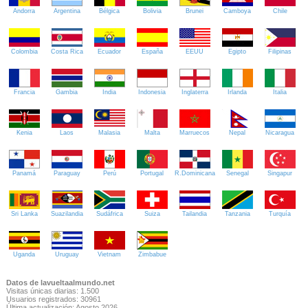
Andorra
Argentina
Bélgica
Bolivia
Brunei
Camboya
Chile
Colombia
Costa Rica
Ecuador
España
EEUU
Egipto
Filipinas
Francia
Gambia
India
Indonesia
Inglaterra
Irlanda
Italia
Kenia
Laos
Malasia
Malta
Marruecos
Nepal
Nicaragua
Panamá
Paraguay
Perú
Portugal
R.Dominicana
Senegal
Singapur
Sri Lanka
Suazilandia
Sudáfrica
Suiza
Tailandia
Tanzania
Turquía
Uganda
Uruguay
Vietnam
Zimbabue
Datos de lavueltaalmundo.net
Visitas únicas diarias: 1.500
Usuarios registrados: 30961
Última actualización: Agosto 2026