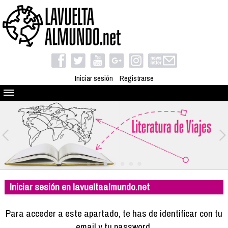
Iniciar sesión
Registrarse
Quienes somos
El proyecto
Blog
Viaja con nosotros
Camino solidario
Iniciar sesión en lavueltaalmundo.net
Libros
Club de viajes
Para acceder a este apartado, te has de identificar con tu
Compañeros de viaje
email y tu password.