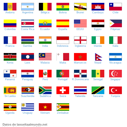
Andorra
Argentina
Bélgica
Bolivia
Brunei
Camboya
Chile
Colombia
Costa Rica
Ecuador
España
EEUU
Egipto
Filipinas
Francia
Gambia
India
Indonesia
Inglaterra
Irlanda
Italia
Kenia
Laos
Malasia
Malta
Marruecos
Nepal
Nicaragua
Panamá
Paraguay
Perú
Portugal
R.Dominicana
Senegal
Singapur
Sri Lanka
Suazilandia
Sudáfrica
Suiza
Tailandia
Tanzania
Turquía
Uganda
Uruguay
Vietnam
Zimbabue
Datos de lavueltaalmundo.net