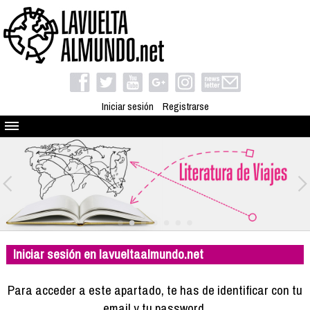
Iniciar sesión
Registrarse
Quienes somos
El proyecto
Blog
Viaja con nosotros
Camino solidario
Iniciar sesión en lavueltaalmundo.net
Libros
Club de viajes
Para acceder a este apartado, te has de identificar con tu
Compañeros de viaje
email y tu password.