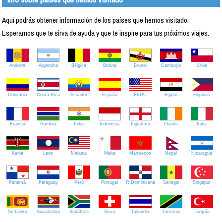
Aquí podrás obtener información de los países que hemos visitado.
Esperamos que te sirva de ayuda y que te inspire para tus próximos viajes.
Andorra
Argentina
Bélgica
Bolivia
Brunei
Camboya
Chile
Colombia
Costa Rica
Ecuador
España
EEUU
Egipto
Filipinas
Francia
Gambia
India
Indonesia
Inglaterra
Irlanda
Italia
Kenia
Laos
Malasia
Malta
Marruecos
Nepal
Nicaragua
Panamá
Paraguay
Perú
Portugal
R.Dominicana
Senegal
Singapur
Sri Lanka
Suazilandia
Sudáfrica
Suiza
Tailandia
Tanzania
Turquía