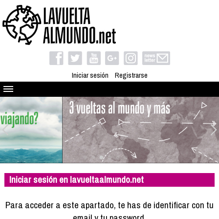
Iniciar sesión
Registrarse
Quienes somos
El proyecto
Blog
Viaja con nosotros
Camino solidario
Iniciar sesión en lavueltaalmundo.net
Libros
Club de viajes
Para acceder a este apartado, te has de identificar con tu
Compañeros de viaje
email y tu password.