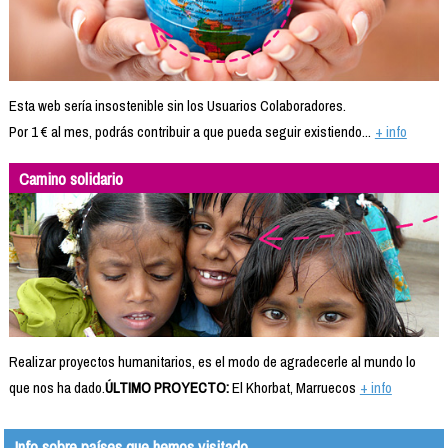
Esta web sería insostenible sin los Usuarios Colaboradores.
Por 1 € al mes, podrás contribuir a que pueda seguir existiendo...
+ info
Camino solidario
Realizar proyectos humanitarios, es el modo de agradecerle al mundo lo
que nos ha dado.
ÚLTIMO PROYECTO:
El Khorbat, Marruecos
+ info
Info sobre países que hemos visitado