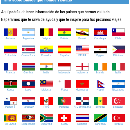
Aquí podrás obtener información de los países que hemos visitado.
Esperamos que te sirva de ayuda y que te inspire para tus próximos viajes.
Andorra
Argentina
Bélgica
Bolivia
Brunei
Camboya
Chile
Colombia
Costa Rica
Ecuador
España
EEUU
Egipto
Filipinas
Francia
Gambia
India
Indonesia
Inglaterra
Irlanda
Italia
Kenia
Laos
Malasia
Malta
Marruecos
Nepal
Nicaragua
Panamá
Paraguay
Perú
Portugal
R.Dominicana
Senegal
Singapur
Sri Lanka
Suazilandia
Sudáfrica
Suiza
Tailandia
Tanzania
Turquía