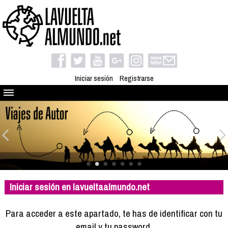
Iniciar sesión
Registrarse
Quienes somos
El proyecto
Blog
Viaja con nosotros
Camino solidario
Iniciar sesión en lavueltaalmundo.net
Libros
Club de viajes
Para acceder a este apartado, te has de identificar con tu
Compañeros de viaje
email y tu password.