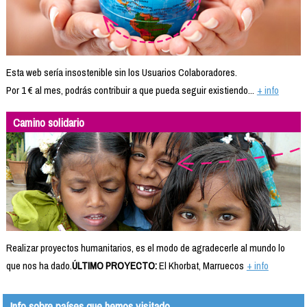
Esta web sería insostenible sin los Usuarios Colaboradores.
Por 1 € al mes, podrás contribuir a que pueda seguir existiendo...
+ info
Camino solidario
Realizar proyectos humanitarios, es el modo de agradecerle al mundo lo
que nos ha dado.
ÚLTIMO PROYECTO:
El Khorbat, Marruecos
+ info
Info sobre países que hemos visitado