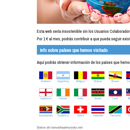
Esta web sería insostenible sin los Usuarios Colaborador
Por 1 € al mes, podrás contribuir a que pueda seguir exist
Info sobre países que hemos visitado
Aquí podrás obtener información de los países que hemos 
Andorra
Argentina
Bélgica
Bolivia
Brunei
C
Inglaterra
Irlanda
Italia
Kenia
Laos
M
Suazilandia
Sudáfrica
Suiza
Tailandia
Tanzania
T
Datos de lavueltaalmundo.net