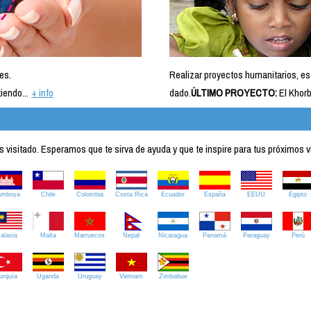
es.
Realizar proyectos humanitarios, es
iendo...
+ info
dado.
ÚLTIMO PROYECTO:
El Khorb
visitado. Esperamos que te sirva de ayuda y que te inspire para tus próximos v
amboya
Chile
Colombia
Costa Rica
Ecuador
España
EEUU
Egipto
alasia
Malta
Marruecos
Nepal
Nicaragua
Panamá
Paraguay
Perú
urquía
Uganda
Uruguay
Vietnam
Zimbabue