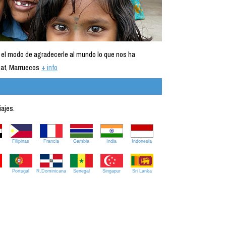
 el modo de agradecerle al mundo lo que nos ha
at, Marruecos
+ info
iajes.
Filipinas
Francia
Gambia
India
Indonesia
Portugal
R.Dominicana
Senegal
Singapur
Sri Lanka