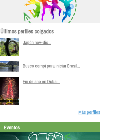
Últimos perfiles colgados
Japón nov-dic...
Busco compi para iniciar Brasil...
Fin de año en Dubai...
Más perfiles
Eventos