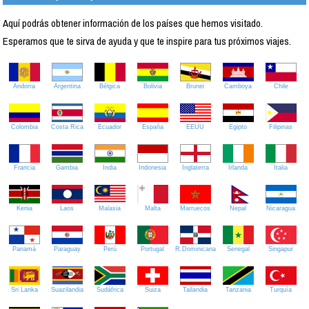
Aquí podrás obtener información de los países que hemos visitado.
Esperamos que te sirva de ayuda y que te inspire para tus próximos viajes.
Andorra
Argentina
Bélgica
Bolivia
Brunei
Camboya
Chile
Colombia
Costa Rica
Ecuador
España
EEUU
Egipto
Filipinas
Francia
Gambia
India
Indonesia
Inglaterra
Irlanda
Italia
Kenia
Laos
Malasia
Malta
Marruecos
Nepal
Nicaragua
Panamá
Paraguay
Perú
Portugal
R.Dominicana
Senegal
Singapur
Sri Lanka
Suazilandia
Sudáfrica
Suiza
Tailandia
Tanzania
Turquía