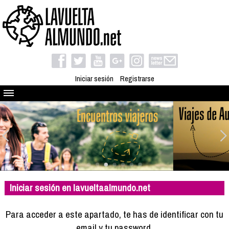
Iniciar sesión
Registrarse
Quienes somos
El proyecto
Blog
Viaja con nosotros
Camino solidario
Iniciar sesión en lavueltaalmundo.net
Libros
Club de viajes
Para acceder a este apartado, te has de identificar con tu
Compañeros de viaje
email y tu password.