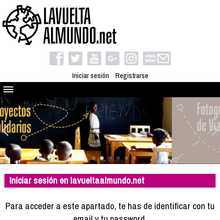
Iniciar sesión
Registrarse
Quienes somos
El proyecto
Blog
Viaja con nosotros
Camino solidario
Iniciar sesión en lavueltaalmundo.net
Libros
Club de viajes
Para acceder a este apartado, te has de identificar con tu
Compañeros de viaje
email y tu password.