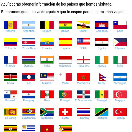
Aquí podrás obtener información de los países que hemos visitado.
Esperamos que te sirva de ayuda y que te inspire para tus próximos viajes.
Andorra
Argentina
Bélgica
Bolivia
Brunei
Camboya
Chile
Colombia
Costa Rica
Ecuador
España
EEUU
Egipto
Filipinas
Francia
Gambia
India
Indonesia
Inglaterra
Irlanda
Italia
Kenia
Laos
Malasia
Malta
Marruecos
Nepal
Nicaragua
Panamá
Paraguay
Perú
Portugal
R.Dominicana
Senegal
Singapur
Sri Lanka
Suazilandia
Sudáfrica
Suiza
Tailandia
Tanzania
Turquía