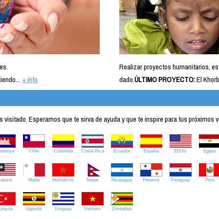
es.
Realizar proyectos humanitarios, es
iendo...
+ info
dado.
ÚLTIMO PROYECTO:
El Khorb
visitado. Esperamos que te sirva de ayuda y que te inspire para tus próximos v
amboya
Chile
Colombia
Costa Rica
Ecuador
España
EEUU
Egipto
alasia
Malta
Marruecos
Nepal
Nicaragua
Panamá
Paraguay
Perú
urquía
Uganda
Uruguay
Vietnam
Zimbabue