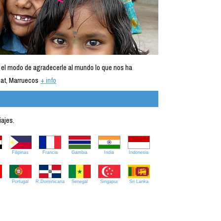
 el modo de agradecerle al mundo lo que nos ha
at, Marruecos
+ info
iajes.
Filipinas
Francia
Gambia
India
Indonesia
Portugal
R.Dominicana
Senegal
Singapur
Sri Lanka