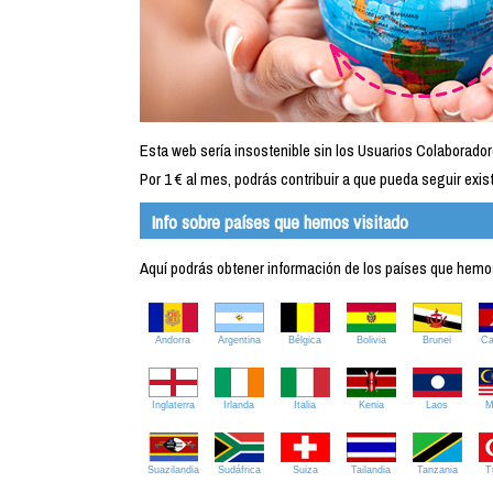
Esta web sería insostenible sin los Usuarios Colaborador
Por 1 € al mes, podrás contribuir a que pueda seguir exist
Info sobre países que hemos visitado
Aquí podrás obtener información de los países que hemos 
Andorra
Argentina
Bélgica
Bolivia
Brunei
C
Inglaterra
Irlanda
Italia
Kenia
Laos
M
Suazilandia
Sudáfrica
Suiza
Tailandia
Tanzania
T