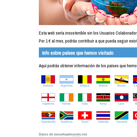
Esta web sería insostenible sin los Usuarios Colaborador
Por 1 € al mes, podrás contribuir a que pueda seguir exist
Info sobre países que hemos visitado
Aquí podrás obtener información de los países que hemos 
Andorra
Argentina
Bélgica
Bolivia
Brunei
C
Inglaterra
Irlanda
Italia
Kenia
Laos
M
Suazilandia
Sudáfrica
Suiza
Tailandia
Tanzania
T
Datos de lavueltaalmundo.net