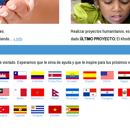
es.
Realizar proyectos humanitarios, es
iendo...
+ info
dado.
ÚLTIMO PROYECTO:
El Khorb
visitado. Esperamos que te sirva de ayuda y que te inspire para tus próximos v
amboya
Chile
Colombia
Costa Rica
Ecuador
España
EEUU
Egipto
alasia
Malta
Marruecos
Nepal
Nicaragua
Panamá
Paraguay
Perú
urquía
Uganda
Uruguay
Vietnam
Zimbabue