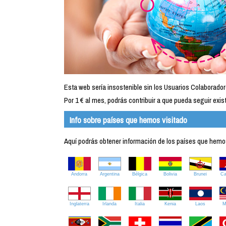
Esta web sería insostenible sin los Usuarios Colaborador
Por 1 € al mes, podrás contribuir a que pueda seguir exist
Info sobre países que hemos visitado
Aquí podrás obtener información de los países que hemos 
Andorra
Argentina
Bélgica
Bolivia
Brunei
C
Inglaterra
Irlanda
Italia
Kenia
Laos
M