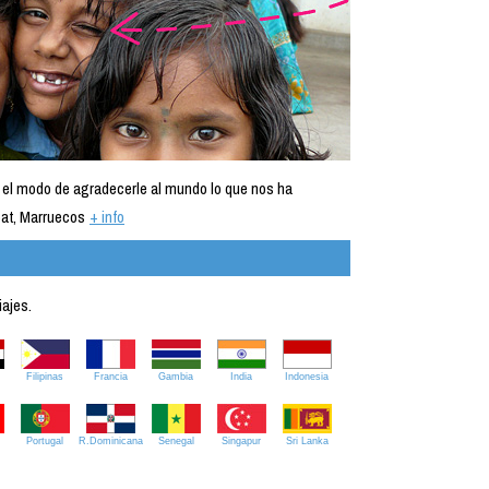
 el modo de agradecerle al mundo lo que nos ha
at, Marruecos
+ info
iajes.
Filipinas
Francia
Gambia
India
Indonesia
Portugal
R.Dominicana
Senegal
Singapur
Sri Lanka