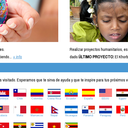
es.
Realizar proyectos humanitarios, es
iendo...
+ info
dado.
ÚLTIMO PROYECTO:
El Khorb
visitado. Esperamos que te sirva de ayuda y que te inspire para tus próximos v
amboya
Chile
Colombia
Costa Rica
Ecuador
España
EEUU
Egipto
alasia
Malta
Marruecos
Nepal
Nicaragua
Panamá
Paraguay
Perú