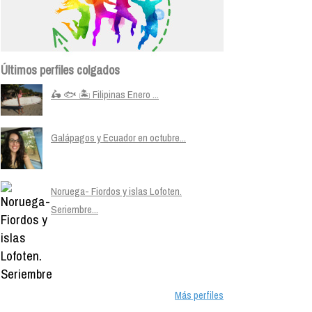
Últimos perfiles colgados
🛵 🐟 🏝️ Filipinas Enero ...
Galápagos y Ecuador en octubre...
Noruega- Fiordos y islas Lofoten.
Seriembre...
Más perfiles