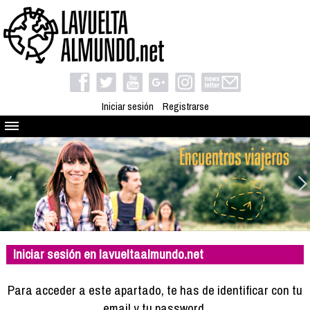
Iniciar sesión
Registrarse
Quienes somos
El proyecto
Blog
Viaja con nosotros
Camino solidario
Iniciar sesión en lavueltaalmundo.net
Libros
Club de viajes
Para acceder a este apartado, te has de identificar con tu
Compañeros de viaje
email y tu password.