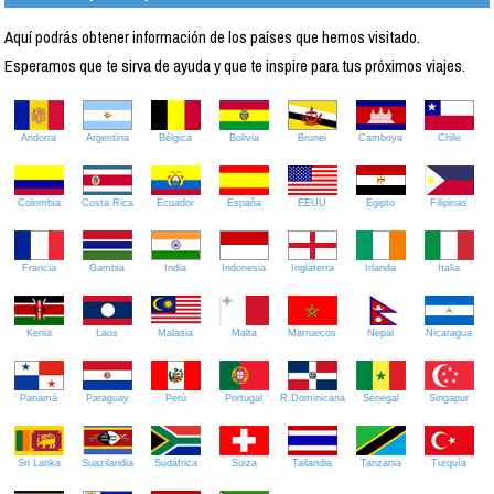
Aquí podrás obtener información de los países que hemos visitado.
Esperamos que te sirva de ayuda y que te inspire para tus próximos viajes.
Andorra
Argentina
Bélgica
Bolivia
Brunei
Camboya
Chile
Colombia
Costa Rica
Ecuador
España
EEUU
Egipto
Filipinas
Francia
Gambia
India
Indonesia
Inglaterra
Irlanda
Italia
Kenia
Laos
Malasia
Malta
Marruecos
Nepal
Nicaragua
Panamá
Paraguay
Perú
Portugal
R.Dominicana
Senegal
Singapur
Sri Lanka
Suazilandia
Sudáfrica
Suiza
Tailandia
Tanzania
Turquía