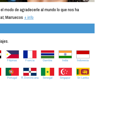
 el modo de agradecerle al mundo lo que nos ha
at, Marruecos
+ info
iajes.
Filipinas
Francia
Gambia
India
Indonesia
Portugal
R.Dominicana
Senegal
Singapur
Sri Lanka