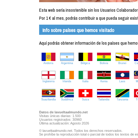
Esta web sería insostenible sin los Usuarios Colaborador
Por 1 € al mes, podrás contribuir a que pueda seguir exist
Info sobre países que hemos visitado
Aquí podrás obtener información de los países que hemos 
Andorra
Argentina
Bélgica
Bolivia
Brunei
C
Inglaterra
Irlanda
Italia
Kenia
Laos
M
Suazilandia
Sudáfrica
Suiza
Tailandia
Tanzania
T
Datos de lavueltaalmundo.net
Visitas únicas diarias: 1.500
Usuarios registrados: 30960
Última actualización: Agosto 2026
© lavueltaalmundo.net. Todos los derechos reservados.
Se prohíbe la reproducción total o parcial de todos los textos de es