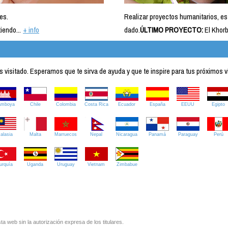
es.
Realizar proyectos humanitarios, es
iendo...
+ info
dado.
ÚLTIMO PROYECTO:
El Khorb
visitado. Esperamos que te sirva de ayuda y que te inspire para tus próximos v
amboya
Chile
Colombia
Costa Rica
Ecuador
España
EEUU
Egipto
alasia
Malta
Marruecos
Nepal
Nicaragua
Panamá
Paraguay
Perú
urquía
Uganda
Uruguay
Vietnam
Zimbabue
ta web sin la autorización expresa de los titulares.