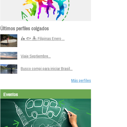
Últimos perfiles colgados
🛵 🐟 🏝️ Filipinas Enero ...
Viaje Septiembre...
Busco compi para iniciar Brasil...
Más perfiles
Eventos