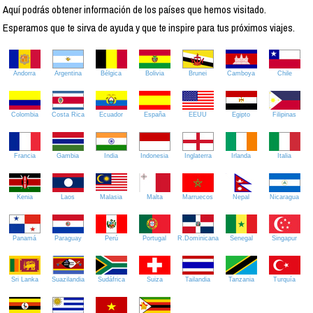
Aquí podrás obtener información de los países que hemos visitado.
Esperamos que te sirva de ayuda y que te inspire para tus próximos viajes.
Andorra
Argentina
Bélgica
Bolivia
Brunei
Camboya
Chile
Colombia
Costa Rica
Ecuador
España
EEUU
Egipto
Filipinas
Francia
Gambia
India
Indonesia
Inglaterra
Irlanda
Italia
Kenia
Laos
Malasia
Malta
Marruecos
Nepal
Nicaragua
Panamá
Paraguay
Perú
Portugal
R.Dominicana
Senegal
Singapur
Sri Lanka
Suazilandia
Sudáfrica
Suiza
Tailandia
Tanzania
Turquía