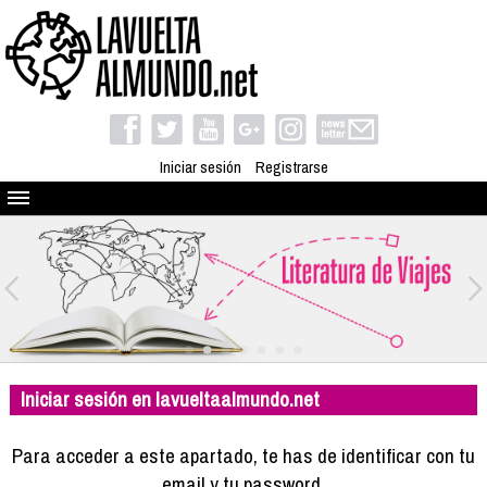
Iniciar sesión
Registrarse
Quienes somos
El proyecto
Blog
Viaja con nosotros
Camino solidario
Iniciar sesión en lavueltaalmundo.net
Libros
Club de viajes
Para acceder a este apartado, te has de identificar con tu
Compañeros de viaje
email y tu password.