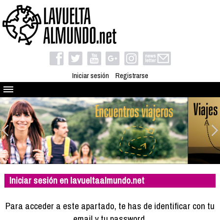
Iniciar sesión
Registrarse
Quienes somos
El proyecto
Blog
Viaja con nosotros
Camino solidario
Iniciar sesión en lavueltaalmundo.net
Libros
Club de viajes
Para acceder a este apartado, te has de identificar con tu
Compañeros de viaje
email y tu password.