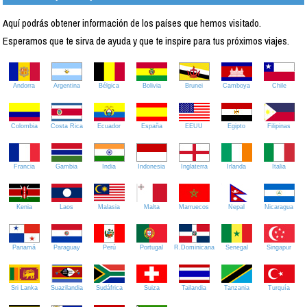
Aquí podrás obtener información de los países que hemos visitado.
Esperamos que te sirva de ayuda y que te inspire para tus próximos viajes.
Andorra
Argentina
Bélgica
Bolivia
Brunei
Camboya
Chile
Colombia
Costa Rica
Ecuador
España
EEUU
Egipto
Filipinas
Francia
Gambia
India
Indonesia
Inglaterra
Irlanda
Italia
Kenia
Laos
Malasia
Malta
Marruecos
Nepal
Nicaragua
Panamá
Paraguay
Perú
Portugal
R.Dominicana
Senegal
Singapur
Sri Lanka
Suazilandia
Sudáfrica
Suiza
Tailandia
Tanzania
Turquía