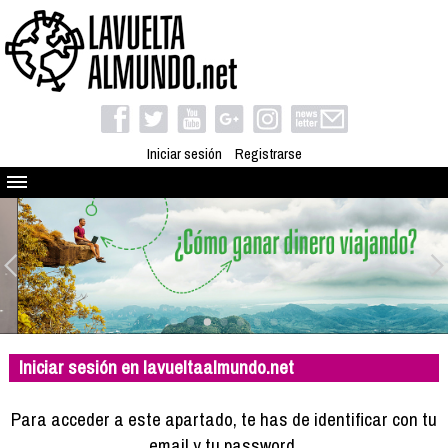
Iniciar sesión
Registrarse
Quienes somos
El proyecto
Blog
Viaja con nosotros
Camino solidario
Iniciar sesión en lavueltaalmundo.net
Libros
Club de viajes
Para acceder a este apartado, te has de identificar con tu
Compañeros de viaje
email y tu password.