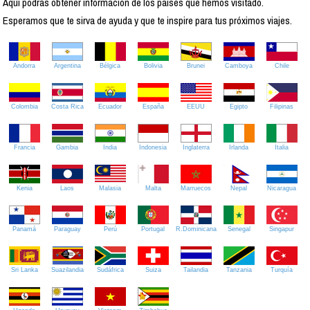
Aquí podrás obtener información de los países que hemos visitado.
Esperamos que te sirva de ayuda y que te inspire para tus próximos viajes.
Andorra
Argentina
Bélgica
Bolivia
Brunei
Camboya
Chile
Colombia
Costa Rica
Ecuador
España
EEUU
Egipto
Filipinas
Francia
Gambia
India
Indonesia
Inglaterra
Irlanda
Italia
Kenia
Laos
Malasia
Malta
Marruecos
Nepal
Nicaragua
Panamá
Paraguay
Perú
Portugal
R.Dominicana
Senegal
Singapur
Sri Lanka
Suazilandia
Sudáfrica
Suiza
Tailandia
Tanzania
Turquía