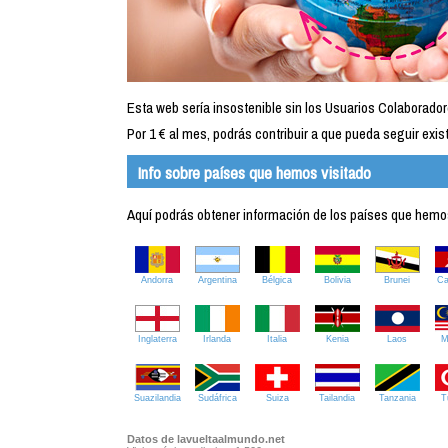
Esta web sería insostenible sin los Usuarios Colaborador
Por 1 € al mes, podrás contribuir a que pueda seguir exist
Info sobre países que hemos visitado
Aquí podrás obtener información de los países que hemos 
Andorra
Argentina
Bélgica
Bolivia
Brunei
C
Inglaterra
Irlanda
Italia
Kenia
Laos
M
Suazilandia
Sudáfrica
Suiza
Tailandia
Tanzania
T
Datos de lavueltaalmundo.net