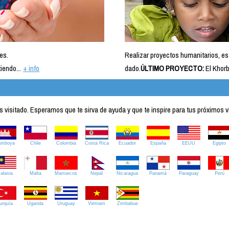
es.
Realizar proyectos humanitarios, es
iendo...
+ info
dado.
ÚLTIMO PROYECTO:
El Khorb
visitado. Esperamos que te sirva de ayuda y que te inspire para tus próximos v
amboya
Chile
Colombia
Costa Rica
Ecuador
España
EEUU
Egipto
alasia
Malta
Marruecos
Nepal
Nicaragua
Panamá
Paraguay
Perú
urquía
Uganda
Uruguay
Vietnam
Zimbabue