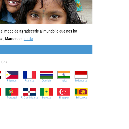
 el modo de agradecerle al mundo lo que nos ha
at, Marruecos
+ info
iajes.
Filipinas
Francia
Gambia
India
Indonesia
Portugal
R.Dominicana
Senegal
Singapur
Sri Lanka