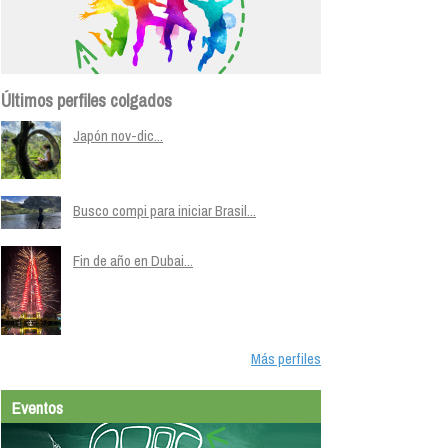
Últimos perfiles colgados
Japón nov-dic...
Busco compi para iniciar Brasil...
Fin de año en Dubai...
Más perfiles
Eventos