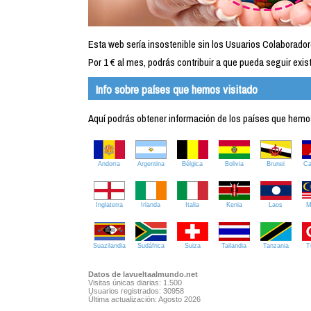
Esta web sería insostenible sin los Usuarios Colaborador
Por 1 € al mes, podrás contribuir a que pueda seguir exist
Info sobre países que hemos visitado
Aquí podrás obtener información de los países que hemos 
Andorra
Argentina
Bélgica
Bolivia
Brunei
C
Inglaterra
Irlanda
Italia
Kenia
Laos
M
Suazilandia
Sudáfrica
Suiza
Tailandia
Tanzania
T
Datos de lavueltaalmundo.net
Visitas únicas diarias: 1.500
Usuarios registrados: 30958
Última actualización: Agosto 2026