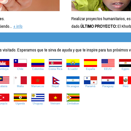
es.
Realizar proyectos humanitarios, es
iendo...
+ info
dado.
ÚLTIMO PROYECTO:
El Khorb
visitado. Esperamos que te sirva de ayuda y que te inspire para tus próximos v
amboya
Chile
Colombia
Costa Rica
Ecuador
España
EEUU
Egipto
alasia
Malta
Marruecos
Nepal
Nicaragua
Panamá
Paraguay
Perú
urquía
Uganda
Uruguay
Vietnam
Zimbabue