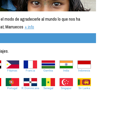
 el modo de agradecerle al mundo lo que nos ha
at, Marruecos
+ info
iajes.
Filipinas
Francia
Gambia
India
Indonesia
Portugal
R.Dominicana
Senegal
Singapur
Sri Lanka