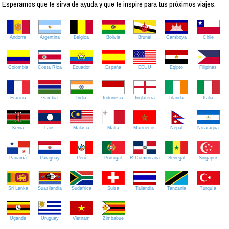
Esperamos que te sirva de ayuda y que te inspire para tus próximos viajes.
Andorra
Argentina
Bélgica
Bolivia
Brunei
Camboya
Chile
Colombia
Costa Rica
Ecuador
España
EEUU
Egipto
Filipinas
Francia
Gambia
India
Indonesia
Inglaterra
Irlanda
Italia
Kenia
Laos
Malasia
Malta
Marruecos
Nepal
Nicaragua
Panamá
Paraguay
Perú
Portugal
R.Dominicana
Senegal
Singapur
Sri Lanka
Suazilandia
Sudáfrica
Suiza
Tailandia
Tanzania
Turquía
Uganda
Uruguay
Vietnam
Zimbabue