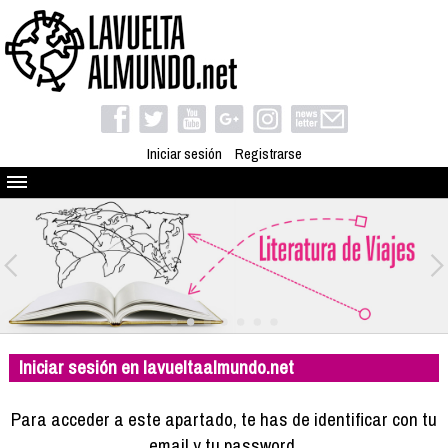
Iniciar sesión
Registrarse
Quienes somos
El proyecto
Blog
Viaja con nosotros
Camino solidario
Iniciar sesión en lavueltaalmundo.net
Libros
Club de viajes
Para acceder a este apartado, te has de identificar con tu
Compañeros de viaje
email y tu password.