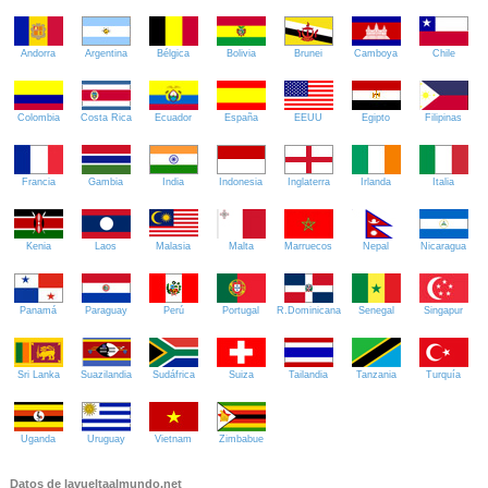
Andorra
Argentina
Bélgica
Bolivia
Brunei
Camboya
Chile
Colombia
Costa Rica
Ecuador
España
EEUU
Egipto
Filipinas
Francia
Gambia
India
Indonesia
Inglaterra
Irlanda
Italia
Kenia
Laos
Malasia
Malta
Marruecos
Nepal
Nicaragua
Panamá
Paraguay
Perú
Portugal
R.Dominicana
Senegal
Singapur
Sri Lanka
Suazilandia
Sudáfrica
Suiza
Tailandia
Tanzania
Turquía
Uganda
Uruguay
Vietnam
Zimbabue
Datos de lavueltaalmundo.net