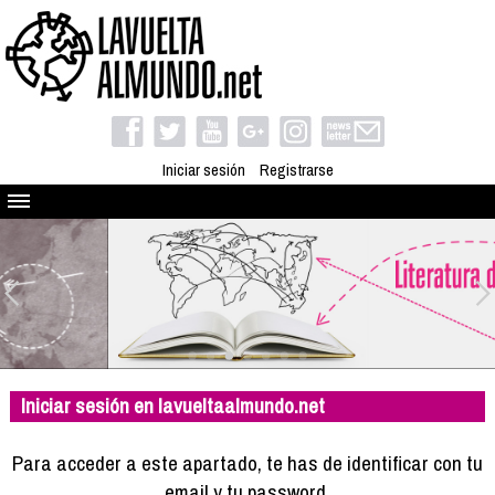
Iniciar sesión
Registrarse
Quienes somos
El proyecto
Blog
Viaja con nosotros
Camino solidario
Iniciar sesión en lavueltaalmundo.net
Libros
Club de viajes
Para acceder a este apartado, te has de identificar con tu
Compañeros de viaje
email y tu password.