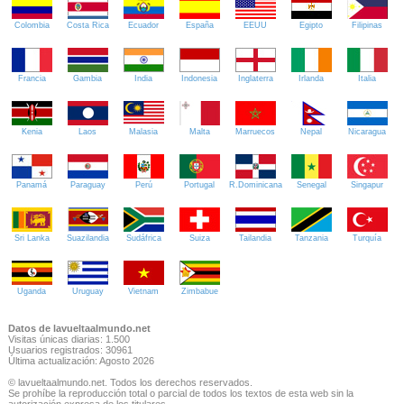
Colombia
Costa Rica
Ecuador
España
EEUU
Egipto
Filipinas
Francia
Gambia
India
Indonesia
Inglaterra
Irlanda
Italia
Kenia
Laos
Malasia
Malta
Marruecos
Nepal
Nicaragua
Panamá
Paraguay
Perú
Portugal
R.Dominicana
Senegal
Singapur
Sri Lanka
Suazilandia
Sudáfrica
Suiza
Tailandia
Tanzania
Turquía
Uganda
Uruguay
Vietnam
Zimbabue
Datos de lavueltaalmundo.net
Visitas únicas diarias: 1.500
Usuarios registrados: 30961
Última actualización: Agosto 2026
© lavueltaalmundo.net. Todos los derechos reservados.
Se prohíbe la reproducción total o parcial de todos los textos de esta web sin la