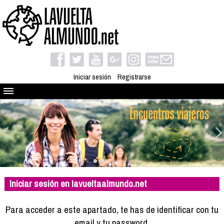
Iniciar sesión
Registrarse
Quienes somos
El proyecto
Blog
Viaja con nosotros
Camino solidario
Iniciar sesión en lavueltaalmundo.net
Libros
Club de viajes
Para acceder a este apartado, te has de identificar con tu
Compañeros de viaje
email y tu password.