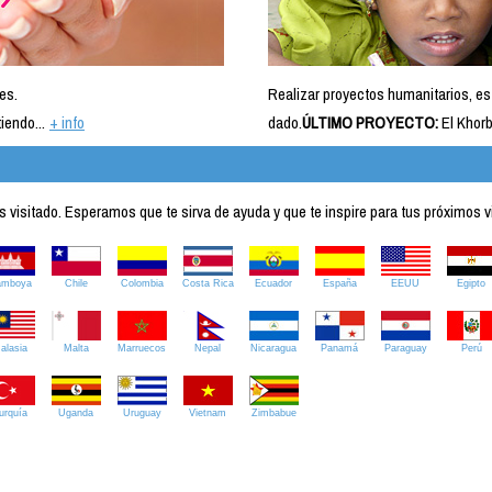
es.
Realizar proyectos humanitarios, es
iendo...
+ info
dado.
ÚLTIMO PROYECTO:
El Khorb
visitado. Esperamos que te sirva de ayuda y que te inspire para tus próximos v
amboya
Chile
Colombia
Costa Rica
Ecuador
España
EEUU
Egipto
alasia
Malta
Marruecos
Nepal
Nicaragua
Panamá
Paraguay
Perú
urquía
Uganda
Uruguay
Vietnam
Zimbabue