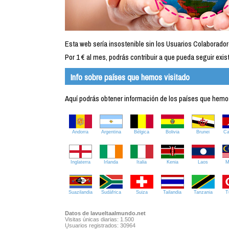
Esta web sería insostenible sin los Usuarios Colaborador
Por 1 € al mes, podrás contribuir a que pueda seguir exist
Info sobre países que hemos visitado
Aquí podrás obtener información de los países que hemos 
Andorra
Argentina
Bélgica
Bolivia
Brunei
C
Inglaterra
Irlanda
Italia
Kenia
Laos
M
Suazilandia
Sudáfrica
Suiza
Tailandia
Tanzania
T
Datos de lavueltaalmundo.net
Visitas únicas diarias: 1.500
Usuarios registrados: 30964