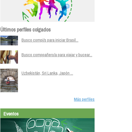
Últimos perfiles colgados
Busco compi/s para iniciar Brasil...
Busco comppañero/a para viajar y bucear...
Uzbekistán, Sri Lanka, Japón ...
Más perfiles
Eventos