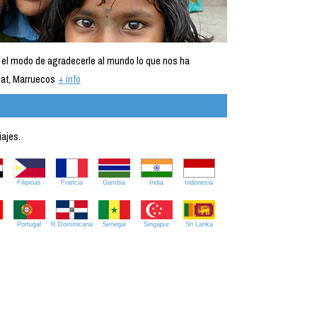
 el modo de agradecerle al mundo lo que nos ha
at, Marruecos
+ info
iajes.
Filipinas
Francia
Gambia
India
Indonesia
Portugal
R.Dominicana
Senegal
Singapur
Sri Lanka