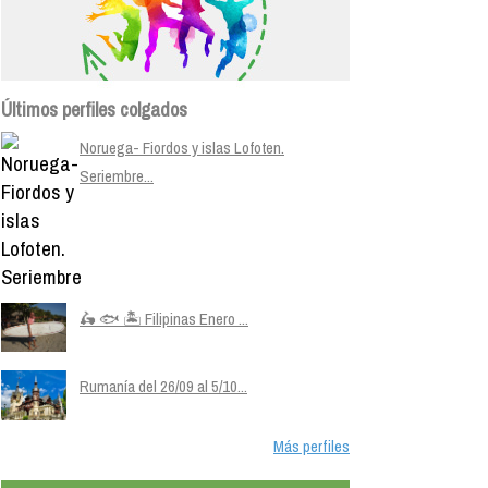
Últimos perfiles colgados
Noruega- Fiordos y islas Lofoten.
Seriembre...
🛵 🐟 🏝️ Filipinas Enero ...
Rumanía del 26/09 al 5/10...
Más perfiles