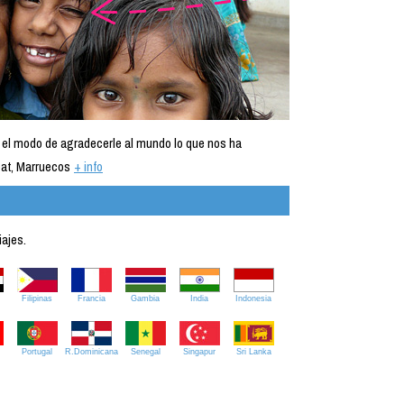
 el modo de agradecerle al mundo lo que nos ha
at, Marruecos
+ info
iajes.
Filipinas
Francia
Gambia
India
Indonesia
Portugal
R.Dominicana
Senegal
Singapur
Sri Lanka