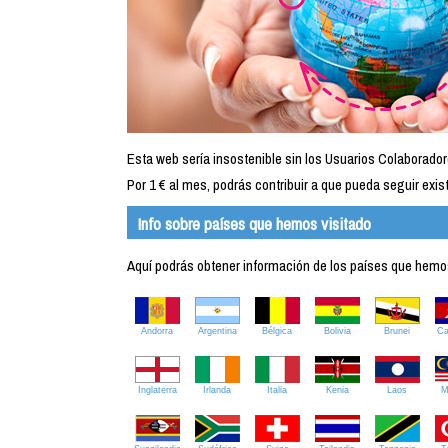
Esta web sería insostenible sin los Usuarios Colaborador
Por 1 € al mes, podrás contribuir a que pueda seguir exist
Info sobre países que hemos visitado
Aquí podrás obtener información de los países que hemos 
Andorra
Argentina
Bélgica
Bolivia
Brunei
C
Inglaterra
Irlanda
Italia
Kenia
Laos
M