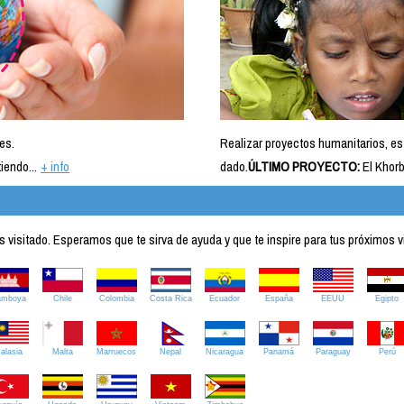
es.
Realizar proyectos humanitarios, es
iendo...
+ info
dado.
ÚLTIMO PROYECTO:
El Khorb
visitado. Esperamos que te sirva de ayuda y que te inspire para tus próximos v
amboya
Chile
Colombia
Costa Rica
Ecuador
España
EEUU
Egipto
alasia
Malta
Marruecos
Nepal
Nicaragua
Panamá
Paraguay
Perú