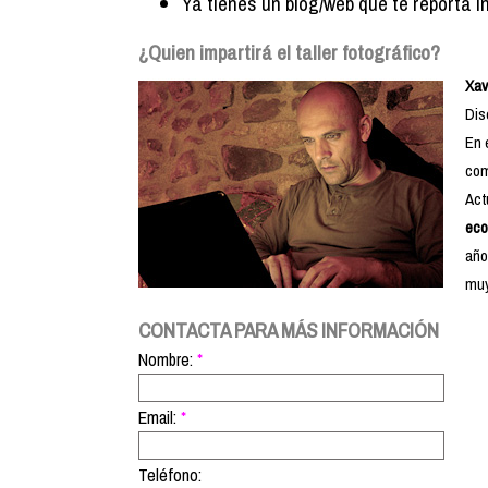
Ya tienes un blog/web que te reporta 
¿Quien impartirá el taller fotográfico?
Xav
Dis
En 
com
Act
ec
año
muy
CONTACTA PARA MÁS INFORMACIÓN
Nombre:
*
Email:
*
Teléfono: