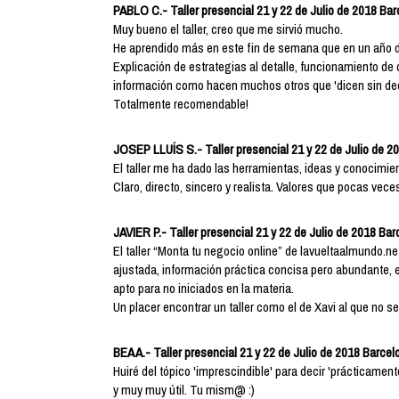
PABLO C.- Taller presencial 21 y 22 de Julio de 2018 Ba
Muy bueno el taller, creo que me sirvió mucho.
He aprendido más en este fin de semana que en un año de
Explicación de estrategias al detalle, funcionamiento de 
información como hacen muchos otros que 'dicen sin dec
Totalmente recomendable!
JOSEP LLUÍS S.- Taller presencial 21 y 22 de Julio de 2
El taller me ha dado las herramientas, ideas y conocimien
Claro, directo, sincero y realista. Valores que pocas vec
JAVIER P.- Taller presencial 21 y 22 de Julio de 2018 Ba
El taller “Monta tu negocio online” de lavueltaalmundo.n
ajustada, información práctica concisa pero abundante, 
apto para no iniciados en la materia.
Un placer encontrar un taller como el de Xavi al que no se
BEA A.- Taller presencial 21 y 22 de Julio de 2018 Barcel
Huiré del tópico 'imprescindible' para decir 'prácticamente
y muy muy útil. Tu mism@ :)