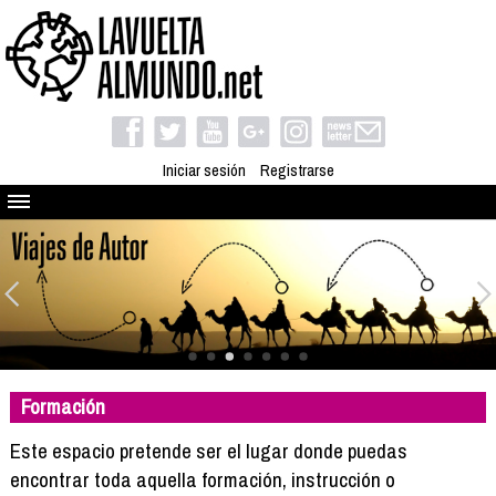
Iniciar sesión
Registrarse
Quienes somos
El proyecto
Blog
Viaja con nosotros
Camino solidario
Formación
Libros
Club de viajes
Este espacio pretende ser el lugar donde puedas
Compañeros de viaje
encontrar toda aquella formación, instrucción o