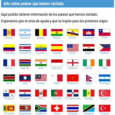
Info sobre países que hemos visitado
Aquí podrás obtener información de los países que hemos visitado.
Esperamos que te sirva de ayuda y que te inspire para tus próximos viajes.
Andorra
Argentina
Bélgica
Bolivia
Brunei
Camboya
Chile
Colombia
Costa Rica
Ecuador
España
EEUU
Egipto
Filipinas
Francia
Gambia
India
Indonesia
Inglaterra
Irlanda
Italia
Kenia
Laos
Malasia
Malta
Marruecos
Nepal
Nicaragua
Panamá
Paraguay
Perú
Portugal
R.Dominicana
Senegal
Singapur
Sri Lanka
Suazilandia
Sudáfrica
Suiza
Tailandia
Tanzania
Turquía