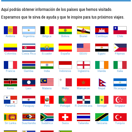
Aquí podrás obtener información de los países que hemos visitado.
Esperamos que te sirva de ayuda y que te inspire para tus próximos viajes.
Andorra
Argentina
Bélgica
Bolivia
Brunei
Camboya
Chile
Colombia
Costa Rica
Ecuador
España
EEUU
Egipto
Filipinas
Francia
Gambia
India
Indonesia
Inglaterra
Irlanda
Italia
Kenia
Laos
Malasia
Malta
Marruecos
Nepal
Nicaragua
Panamá
Paraguay
Perú
Portugal
R.Dominicana
Senegal
Singapur
Sri Lanka
Suazilandia
Sudáfrica
Suiza
Tailandia
Tanzania
Turquía