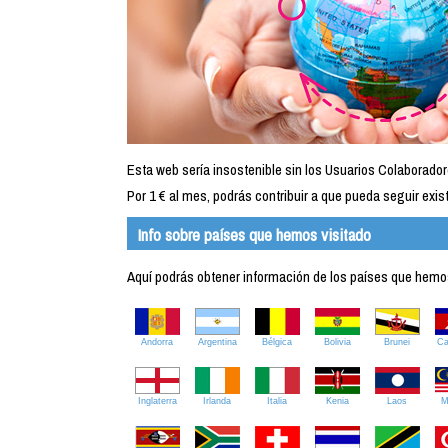
Esta web sería insostenible sin los Usuarios Colaborador
Por 1 € al mes, podrás contribuir a que pueda seguir exist
Info sobre países que hemos visitado
Aquí podrás obtener información de los países que hemos 
Andorra
Argentina
Bélgica
Bolivia
Brunei
C
Inglaterra
Irlanda
Italia
Kenia
Laos
M