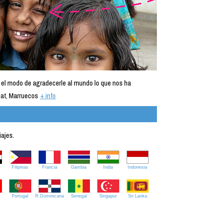
 el modo de agradecerle al mundo lo que nos ha
at, Marruecos
+ info
iajes.
Filipinas
Francia
Gambia
India
Indonesia
Portugal
R.Dominicana
Senegal
Singapur
Sri Lanka