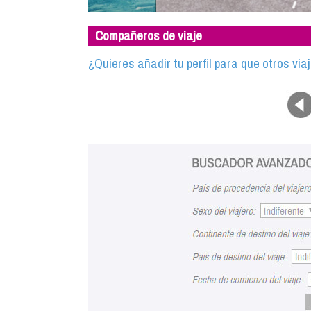
Compañeros de viaje
¿Quieres añadir tu perfil para que otros vi