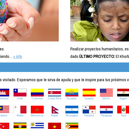
es.
Realizar proyectos humanitarios, es
iendo...
+ info
dado.
ÚLTIMO PROYECTO:
El Khorb
visitado. Esperamos que te sirva de ayuda y que te inspire para tus próximos v
amboya
Chile
Colombia
Costa Rica
Ecuador
España
EEUU
Egipto
alasia
Malta
Marruecos
Nepal
Nicaragua
Panamá
Paraguay
Perú