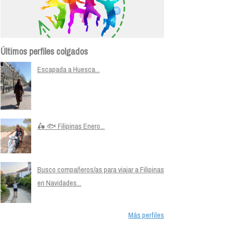
Últimos perfiles colgados
Escapada a Huesca...
🛵 🐟 Filipinas Enero...
Busco compañeros/as para viajar a Filipinas
en Navidades...
Más perfiles