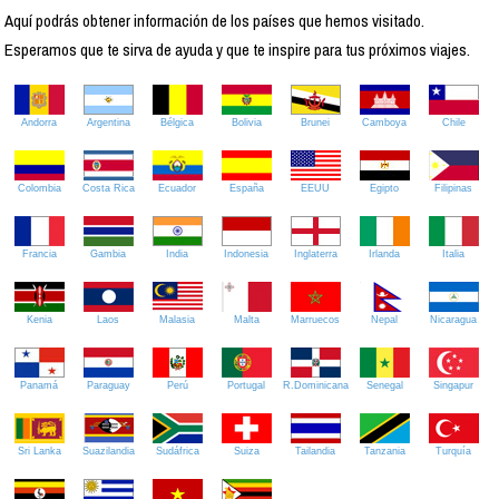
Aquí podrás obtener información de los países que hemos visitado.
Esperamos que te sirva de ayuda y que te inspire para tus próximos viajes.
Andorra
Argentina
Bélgica
Bolivia
Brunei
Camboya
Chile
Colombia
Costa Rica
Ecuador
España
EEUU
Egipto
Filipinas
Francia
Gambia
India
Indonesia
Inglaterra
Irlanda
Italia
Kenia
Laos
Malasia
Malta
Marruecos
Nepal
Nicaragua
Panamá
Paraguay
Perú
Portugal
R.Dominicana
Senegal
Singapur
Sri Lanka
Suazilandia
Sudáfrica
Suiza
Tailandia
Tanzania
Turquía