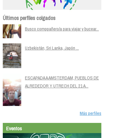
Últimos perfiles colgados
Busco comppañero/a para viajar y bucear...
Uzbekistán, Sri Lanka, Japón ...
ESCAPADA A AMSTERDAM, PUEBLOS DE
ALREDEDOR Y UTRECH DEL 21 A...
Más perfiles
Eventos