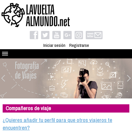
Iniciar sesión
Registrarse
Quienes somos
El proyecto
Blog
Viaja con nosotros
Camino solidario
Compañeros de viaje
Libros
Club de viajes
¿Quieres añadir tu perfil para que otros viajeros te
Compañeros de viaje
encuentren?