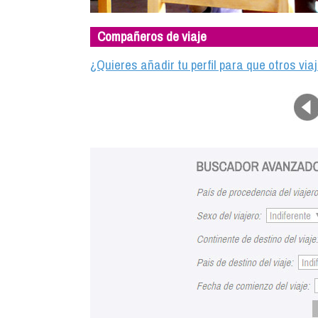
Compañeros de viaje
¿Quieres añadir tu perfil para que otros vi