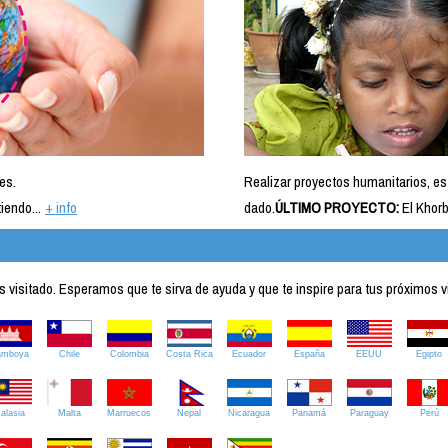
es.
Realizar proyectos humanitarios, es
iendo...
+ info
dado.
ÚLTIMO PROYECTO:
El Khorb
visitado. Esperamos que te sirva de ayuda y que te inspire para tus próximos v
amboya
Chile
Colombia
Costa Rica
Ecuador
España
EEUU
Egipto
alasia
Malta
Marruecos
Nepal
Nicaragua
Panamá
Paraguay
Perú