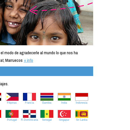
 el modo de agradecerle al mundo lo que nos ha
at, Marruecos
+ info
iajes.
Filipinas
Francia
Gambia
India
Indonesia
Portugal
R.Dominicana
Senegal
Singapur
Sri Lanka