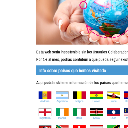
Esta web sería insostenible sin los Usuarios Colaborador
Por 1 € al mes, podrás contribuir a que pueda seguir exist
Info sobre países que hemos visitado
Aquí podrás obtener información de los países que hemos 
Andorra
Argentina
Bélgica
Bolivia
Brunei
C
Inglaterra
Irlanda
Italia
Kenia
Laos
M