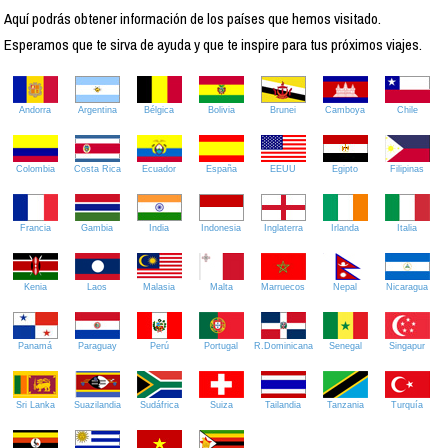
Aquí podrás obtener información de los países que hemos visitado.
Esperamos que te sirva de ayuda y que te inspire para tus próximos viajes.
Andorra
Argentina
Bélgica
Bolivia
Brunei
Camboya
Chile
Colombia
Costa Rica
Ecuador
España
EEUU
Egipto
Filipinas
Francia
Gambia
India
Indonesia
Inglaterra
Irlanda
Italia
Kenia
Laos
Malasia
Malta
Marruecos
Nepal
Nicaragua
Panamá
Paraguay
Perú
Portugal
R.Dominicana
Senegal
Singapur
Sri Lanka
Suazilandia
Sudáfrica
Suiza
Tailandia
Tanzania
Turquía