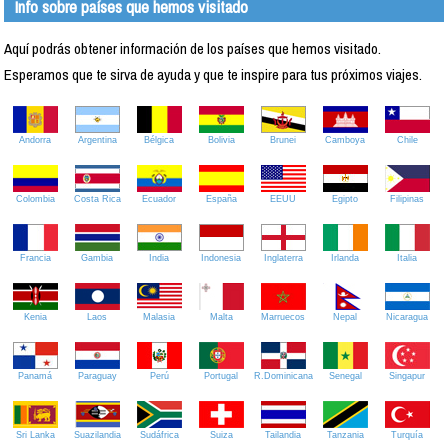
Info sobre países que hemos visitado
Aquí podrás obtener información de los países que hemos visitado.
Esperamos que te sirva de ayuda y que te inspire para tus próximos viajes.
Andorra
Argentina
Bélgica
Bolivia
Brunei
Camboya
Chile
Colombia
Costa Rica
Ecuador
España
EEUU
Egipto
Filipinas
Francia
Gambia
India
Indonesia
Inglaterra
Irlanda
Italia
Kenia
Laos
Malasia
Malta
Marruecos
Nepal
Nicaragua
Panamá
Paraguay
Perú
Portugal
R.Dominicana
Senegal
Singapur
Sri Lanka
Suazilandia
Sudáfrica
Suiza
Tailandia
Tanzania
Turquía