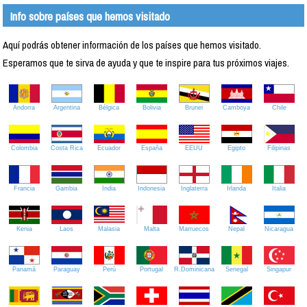
Info sobre países que hemos visitado
Aquí podrás obtener información de los países que hemos visitado.
Esperamos que te sirva de ayuda y que te inspire para tus próximos viajes.
Andorra
Argentina
Bélgica
Bolivia
Brunei
Camboya
Chile
Colombia
Costa Rica
Ecuador
España
EEUU
Egipto
Filipinas
Francia
Gambia
India
Indonesia
Inglaterra
Irlanda
Italia
Kenia
Laos
Malasia
Malta
Marruecos
Nepal
Nicaragua
Panamá
Paraguay
Perú
Portugal
R.Dominicana
Senegal
Singapur