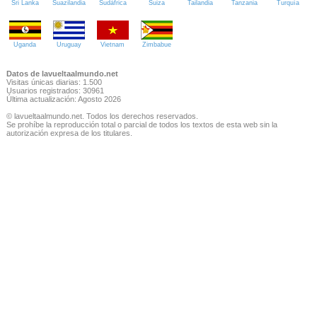
Sri Lanka
Suazilandia
Sudáfrica
Suiza
Tailandia
Tanzania
Turquía
Uganda
Uruguay
Vietnam
Zimbabue
Datos de lavueltaalmundo.net
Visitas únicas diarias: 1.500
Usuarios registrados: 30961
Última actualización: Agosto 2026
© lavueltaalmundo.net. Todos los derechos reservados.
Se prohíbe la reproducción total o parcial de todos los textos de esta web sin la
autorización expresa de los titulares.