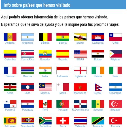
Info sobre países que hemos visitado
Aquí podrás obtener información de los países que hemos visitado.
Esperamos que te sirva de ayuda y que te inspire para tus próximos viajes.
Andorra
Argentina
Bélgica
Bolivia
Brunei
Camboya
Chile
Colombia
Costa Rica
Ecuador
España
EEUU
Egipto
Filipinas
Francia
Gambia
India
Indonesia
Inglaterra
Irlanda
Italia
Kenia
Laos
Malasia
Malta
Marruecos
Nepal
Nicaragua
Panamá
Paraguay
Perú
Portugal
R.Dominicana
Senegal
Singapur
Sri Lanka
Suazilandia
Sudáfrica
Suiza
Tailandia
Tanzania
Turquía