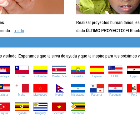
es.
Realizar proyectos humanitarios, es
iendo...
+ info
dado.
ÚLTIMO PROYECTO:
El Khorb
visitado. Esperamos que te sirva de ayuda y que te inspire para tus próximos v
amboya
Chile
Colombia
Costa Rica
Ecuador
España
EEUU
Egipto
alasia
Malta
Marruecos
Nepal
Nicaragua
Panamá
Paraguay
Perú
urquía
Uganda
Uruguay
Vietnam
Zimbabue