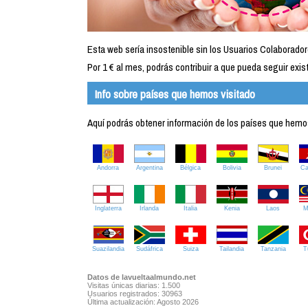
Esta web sería insostenible sin los Usuarios Colaborador
Por 1 € al mes, podrás contribuir a que pueda seguir exist
Info sobre países que hemos visitado
Aquí podrás obtener información de los países que hemos 
Andorra
Argentina
Bélgica
Bolivia
Brunei
C
Inglaterra
Irlanda
Italia
Kenia
Laos
M
Suazilandia
Sudáfrica
Suiza
Tailandia
Tanzania
T
Datos de lavueltaalmundo.net
Visitas únicas diarias: 1.500
Usuarios registrados: 30963
Última actualización: Agosto 2026