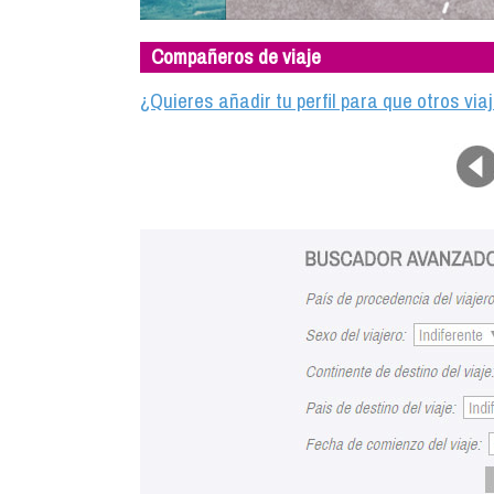
Compañeros de viaje
¿Quieres añadir tu perfil para que otros vi