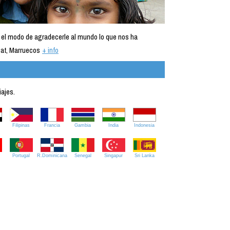
 el modo de agradecerle al mundo lo que nos ha
at, Marruecos
+ info
iajes.
Filipinas
Francia
Gambia
India
Indonesia
Portugal
R.Dominicana
Senegal
Singapur
Sri Lanka