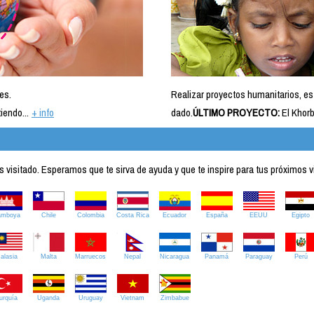
es.
Realizar proyectos humanitarios, es
iendo...
+ info
dado.
ÚLTIMO PROYECTO:
El Khorb
visitado. Esperamos que te sirva de ayuda y que te inspire para tus próximos v
amboya
Chile
Colombia
Costa Rica
Ecuador
España
EEUU
Egipto
alasia
Malta
Marruecos
Nepal
Nicaragua
Panamá
Paraguay
Perú
urquía
Uganda
Uruguay
Vietnam
Zimbabue