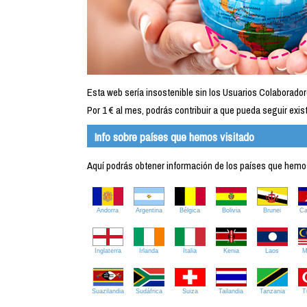
Esta web sería insostenible sin los Usuarios Colaborador
Por 1 € al mes, podrás contribuir a que pueda seguir exist
Info sobre países que hemos visitado
Aquí podrás obtener información de los países que hemos 
Andorra
Argentina
Bélgica
Bolivia
Brunei
C
Inglaterra
Irlanda
Italia
Kenia
Laos
M
Suazilandia
Sudáfrica
Suiza
Tailandia
Tanzania
T