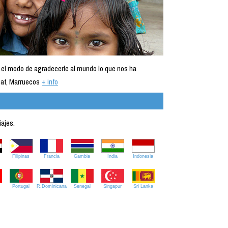
 el modo de agradecerle al mundo lo que nos ha
at, Marruecos
+ info
iajes.
Filipinas
Francia
Gambia
India
Indonesia
Portugal
R.Dominicana
Senegal
Singapur
Sri Lanka