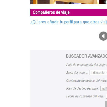
Compañeros de viaje
¿Quieres añadir tu perfil para que otros vi