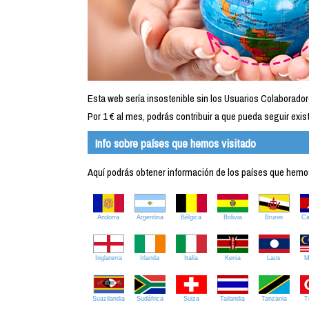
Esta web sería insostenible sin los Usuarios Colaborador
Por 1 € al mes, podrás contribuir a que pueda seguir exist
Info sobre países que hemos visitado
Aquí podrás obtener información de los países que hemos 
Andorra
Argentina
Bélgica
Bolivia
Brunei
C
Inglaterra
Irlanda
Italia
Kenia
Laos
M
Suazilandia
Sudáfrica
Suiza
Tailandia
Tanzania
T