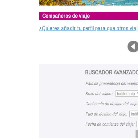
Compañeros de viaje
¿Quieres añadir tu perfil para que otros vi