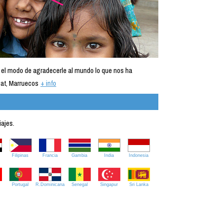
 el modo de agradecerle al mundo lo que nos ha
at, Marruecos
+ info
iajes.
Filipinas
Francia
Gambia
India
Indonesia
Portugal
R.Dominicana
Senegal
Singapur
Sri Lanka