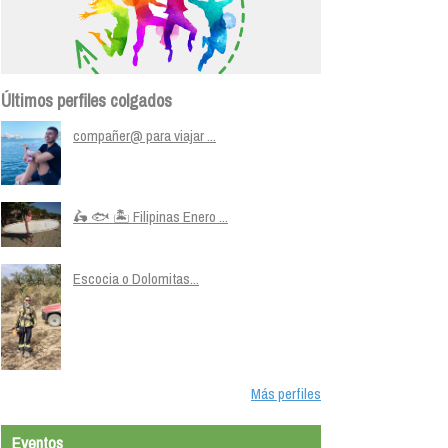
Últimos perfiles colgados
compañer@ para viajar ...
🛵 🐟 🏝️ Filipinas Enero ...
Escocia o Dolomitas...
Más perfiles
Eventos