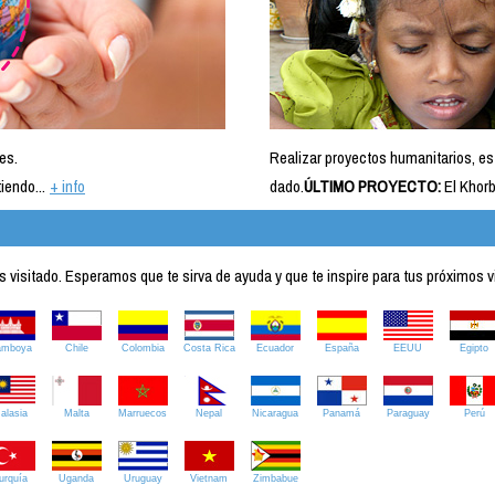
es.
Realizar proyectos humanitarios, es
iendo...
+ info
dado.
ÚLTIMO PROYECTO:
El Khorb
visitado. Esperamos que te sirva de ayuda y que te inspire para tus próximos v
amboya
Chile
Colombia
Costa Rica
Ecuador
España
EEUU
Egipto
alasia
Malta
Marruecos
Nepal
Nicaragua
Panamá
Paraguay
Perú
urquía
Uganda
Uruguay
Vietnam
Zimbabue