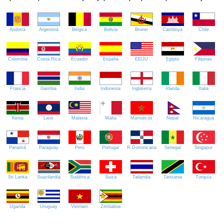
Andorra
Argentina
Bélgica
Bolivia
Brunei
Camboya
Chile
Colombia
Costa Rica
Ecuador
España
EEUU
Egipto
Filipinas
Francia
Gambia
India
Indonesia
Inglaterra
Irlanda
Italia
Kenia
Laos
Malasia
Malta
Marruecos
Nepal
Nicaragua
Panamá
Paraguay
Perú
Portugal
R.Dominicana
Senegal
Singapur
Sri Lanka
Suazilandia
Sudáfrica
Suiza
Tailandia
Tanzania
Turquía
Uganda
Uruguay
Vietnam
Zimbabue