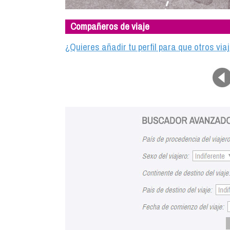
Compañeros de viaje
¿Quieres añadir tu perfil para que otros vi