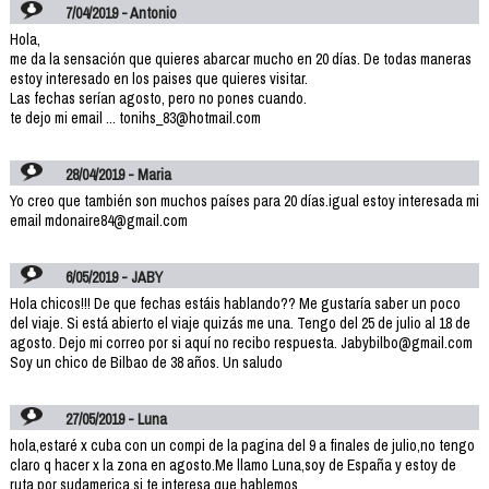
7/04/2019 - Antonio
Hola,
me da la sensación que quieres abarcar mucho en 20 días. De todas maneras
estoy interesado en los paises que quieres visitar.
Las fechas serían agosto, pero no pones cuando.
te dejo mi email ... tonihs_83@hotmail.com
28/04/2019 - Maria
Yo creo que también son muchos países para 20 días.igual estoy interesada mi
email mdonaire84@gmail.com
6/05/2019 - JABY
Hola chicos!!! De que fechas estáis hablando?? Me gustaría saber un poco
del viaje. Si está abierto el viaje quizás me una. Tengo del 25 de julio al 18 de
agosto. Dejo mi correo por si aquí no recibo respuesta. Jabybilbo@gmail.com
Soy un chico de Bilbao de 38 años. Un saludo
27/05/2019 - Luna
hola,estaré x cuba con un compi de la pagina del 9 a finales de julio,no tengo
claro q hacer x la zona en agosto.Me llamo Luna,soy de España y estoy de
ruta por sudamerica,si te interesa que hablemos