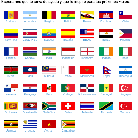
Esperamos que te sirva de ayuda y que te inspire para tus próximos viajes.
Andorra
Argentina
Bélgica
Bolivia
Brunei
Camboya
Chile
Colombia
Costa Rica
Ecuador
España
EEUU
Egipto
Filipinas
Francia
Gambia
India
Indonesia
Inglaterra
Irlanda
Italia
Kenia
Laos
Malasia
Malta
Marruecos
Nepal
Nicaragua
Panamá
Paraguay
Perú
Portugal
R.Dominicana
Senegal
Singapur
Sri Lanka
Suazilandia
Sudáfrica
Suiza
Tailandia
Tanzania
Turquía
Uganda
Uruguay
Vietnam
Zimbabue