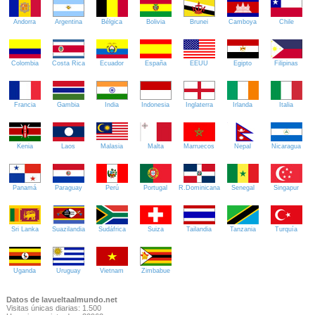
Andorra
Argentina
Bélgica
Bolivia
Brunei
Camboya
Chile
Colombia
Costa Rica
Ecuador
España
EEUU
Egipto
Filipinas
Francia
Gambia
India
Indonesia
Inglaterra
Irlanda
Italia
Kenia
Laos
Malasia
Malta
Marruecos
Nepal
Nicaragua
Panamá
Paraguay
Perú
Portugal
R.Dominicana
Senegal
Singapur
Sri Lanka
Suazilandia
Sudáfrica
Suiza
Tailandia
Tanzania
Turquía
Uganda
Uruguay
Vietnam
Zimbabue
Datos de lavueltaalmundo.net
Visitas únicas diarias: 1.500