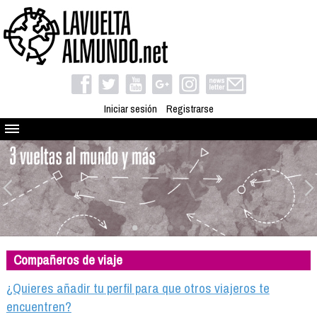
Iniciar sesión
Registrarse
Quienes somos
El proyecto
Blog
Viaja con nosotros
Camino solidario
Compañeros de viaje
Libros
Club de viajes
¿Quieres añadir tu perfil para que otros viajeros te
Compañeros de viaje
encuentren?