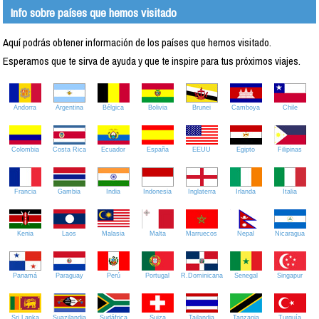
Info sobre países que hemos visitado
Aquí podrás obtener información de los países que hemos visitado.
Esperamos que te sirva de ayuda y que te inspire para tus próximos viajes.
Andorra
Argentina
Bélgica
Bolivia
Brunei
Camboya
Chile
Colombia
Costa Rica
Ecuador
España
EEUU
Egipto
Filipinas
Francia
Gambia
India
Indonesia
Inglaterra
Irlanda
Italia
Kenia
Laos
Malasia
Malta
Marruecos
Nepal
Nicaragua
Panamá
Paraguay
Perú
Portugal
R.Dominicana
Senegal
Singapur
Sri Lanka
Suazilandia
Sudáfrica
Suiza
Tailandia
Tanzania
Turquía