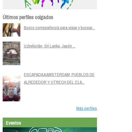
Últimos perfiles colgados
Busco comppañero/a para viajar y bucear...
Uzbekistán, Sri Lanka, Japón ...
ESCAPADA A AMSTERDAM, PUEBLOS DE
ALREDEDOR Y UTRECH DEL 21 A...
Más perfiles
Eventos