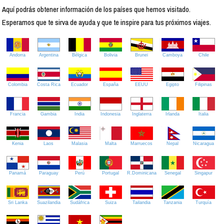
Aquí podrás obtener información de los países que hemos visitado.
Esperamos que te sirva de ayuda y que te inspire para tus próximos viajes.
Andorra
Argentina
Bélgica
Bolivia
Brunei
Camboya
Chile
Colombia
Costa Rica
Ecuador
España
EEUU
Egipto
Filipinas
Francia
Gambia
India
Indonesia
Inglaterra
Irlanda
Italia
Kenia
Laos
Malasia
Malta
Marruecos
Nepal
Nicaragua
Panamá
Paraguay
Perú
Portugal
R.Dominicana
Senegal
Singapur
Sri Lanka
Suazilandia
Sudáfrica
Suiza
Tailandia
Tanzania
Turquía