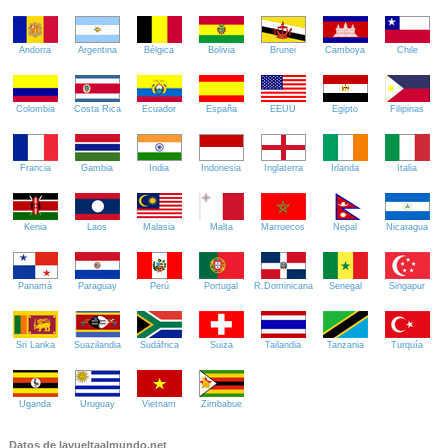
Andorra
Argentina
Bélgica
Bolivia
Brunei
Camboya
Chile
Colombia
Costa Rica
Ecuador
España
EEUU
Egipto
Filipinas
Francia
Gambia
India
Indonesia
Inglaterra
Irlanda
Italia
Kenia
Laos
Malasia
Malta
Marruecos
Nepal
Nicaragua
Panamá
Paraguay
Perú
Portugal
R.Dominicana
Senegal
Singapur
Sri Lanka
Suazilandia
Sudáfrica
Suiza
Tailandia
Tanzania
Turquía
Uganda
Uruguay
Vietnam
Zimbabue
Datos de lavueltaalmundo.net