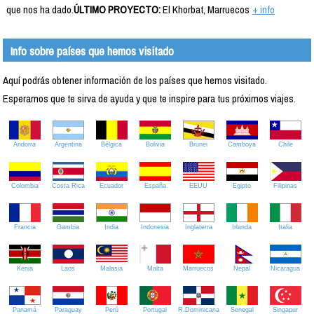
que nos ha dado.
ÚLTIMO PROYECTO:
El Khorbat, Marruecos
+ info
Info sobre países que hemos visitado
Aquí podrás obtener información de los países que hemos visitado.
Esperamos que te sirva de ayuda y que te inspire para tus próximos viajes.
Andorra
Argentina
Bélgica
Bolivia
Brunei
Camboya
Chile
Colombia
Costa Rica
Ecuador
España
EEUU
Egipto
Filipinas
Francia
Gambia
India
Indonesia
Inglaterra
Irlanda
Italia
Kenia
Laos
Malasia
Malta
Marruecos
Nepal
Nicaragua
Panamá
Paraguay
Perú
Portugal
R.Dominicana
Senegal
Singapur