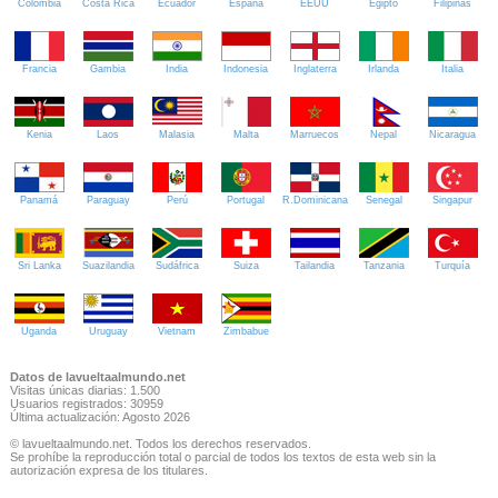
Colombia
Costa Rica
Ecuador
España
EEUU
Egipto
Filipinas
Francia
Gambia
India
Indonesia
Inglaterra
Irlanda
Italia
Kenia
Laos
Malasia
Malta
Marruecos
Nepal
Nicaragua
Panamá
Paraguay
Perú
Portugal
R.Dominicana
Senegal
Singapur
Sri Lanka
Suazilandia
Sudáfrica
Suiza
Tailandia
Tanzania
Turquía
Uganda
Uruguay
Vietnam
Zimbabue
Datos de lavueltaalmundo.net
Visitas únicas diarias: 1.500
Usuarios registrados: 30959
Última actualización: Agosto 2026
© lavueltaalmundo.net. Todos los derechos reservados.
Se prohíbe la reproducción total o parcial de todos los textos de esta web sin la
autorización expresa de los titulares.