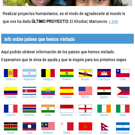
Realizar proyectos humanitarios, es el modo de agradecerle al mundo lo
que nos ha dado.
ÚLTIMO PROYECTO:
El Khorbat, Marruecos
+ info
Info sobre países que hemos visitado
Aquí podrás obtener información de los países que hemos visitado.
Esperamos que te sirva de ayuda y que te inspire para tus próximos viajes.
Andorra
Argentina
Bélgica
Bolivia
Brunei
Camboya
Chile
Colombia
Costa Rica
Ecuador
España
EEUU
Egipto
Filipinas
Francia
Gambia
India
Indonesia
Inglaterra
Irlanda
Italia
Kenia
Laos
Malasia
Malta
Marruecos
Nepal
Nicaragua