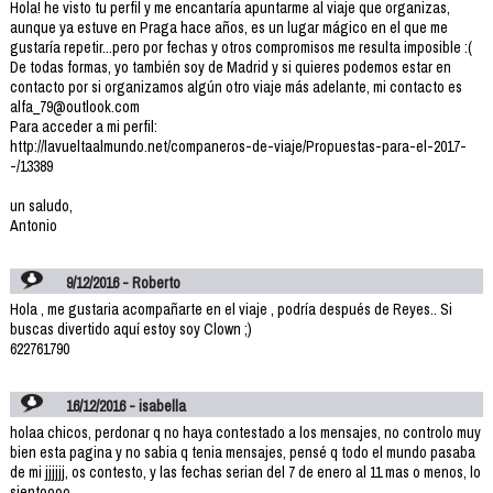
Hola! he visto tu perfil y me encantaría apuntarme al viaje que organizas,
aunque ya estuve en Praga hace años, es un lugar mágico en el que me
gustaría repetir...pero por fechas y otros compromisos me resulta imposible :(
De todas formas, yo también soy de Madrid y si quieres podemos estar en
contacto por si organizamos algún otro viaje más adelante, mi contacto es
alfa_79@outlook.com
Para acceder a mi perfil:
http://lavueltaalmundo.net/companeros-de-viaje/Propuestas-para-el-2017-
-/13389
un saludo,
Antonio
9/12/2016 - Roberto
Hola , me gustaria acompañarte en el viaje , podría después de Reyes.. Si
buscas divertido aquí estoy soy Clown ;)
622761790
16/12/2016 - isabella
holaa chicos, perdonar q no haya contestado a los mensajes, no controlo muy
bien esta pagina y no sabia q tenia mensajes, pensé q todo el mundo pasaba
de mi jjjjjj, os contesto, y las fechas serian del 7 de enero al 11 mas o menos, lo
sientoooo