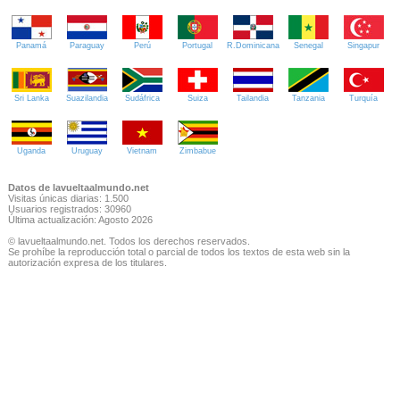
Panamá
Paraguay
Perú
Portugal
R.Dominicana
Senegal
Singapur
Sri Lanka
Suazilandia
Sudáfrica
Suiza
Tailandia
Tanzania
Turquía
Uganda
Uruguay
Vietnam
Zimbabue
Datos de lavueltaalmundo.net
Visitas únicas diarias: 1.500
Usuarios registrados: 30960
Última actualización: Agosto 2026
© lavueltaalmundo.net. Todos los derechos reservados.
Se prohíbe la reproducción total o parcial de todos los textos de esta web sin la
autorización expresa de los titulares.