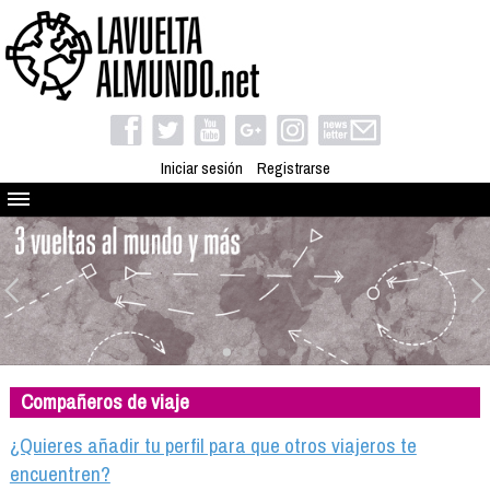
Iniciar sesión
Registrarse
Quienes somos
El proyecto
Blog
Viaja con nosotros
Camino solidario
Compañeros de viaje
Libros
Club de viajes
¿Quieres añadir tu perfil para que otros viajeros te
Compañeros de viaje
encuentren?