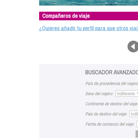
Compañeros de viaje
¿Quieres añadir tu perfil para que otros vi